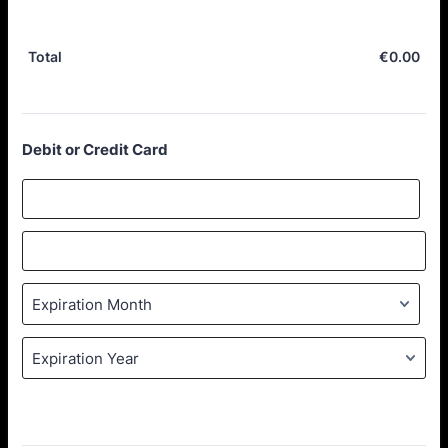
€
0.00
€0.
Total
Debit or Credit Card