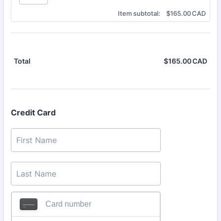
$0.00 CAD
Item subtotal:
$
165.00
CAD
$
165.00
CAD
$0.
Total
Credit Card