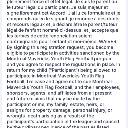
pleinement force et effet légal. Je suis le parent ou
le tuteur légal du participant. Je suis majeur et
signe librement cet Accord. J'ai lu ce formulaire et je
comprends qu'en le signant, je renonce à des droits
et recours légaux et je déclare être le parent/tuteur
légal de l'enfant nommé ci-dessus, et j'accepte que
les termes de cette renonciation soient
contraignants pour l'enfant et moi-même. WAIVER:
By signing this registration request, you become
eligible to participate in activities sanctioned by the
Montreal Mavericks Youth Flag Football program
and you agree to respect the regulations in place. In
return for my child ("Participant") being allowed to
participate in Montreal Mavericks Youth Flag
Football, I release and agree not to sue Montreal
Mavericks Youth Flag Football, and their employees,
sponsors, agents, and affiliates from all present
and future claims that may be made by the
participant or me, my family, estate, heirs, or
assigns for property damage, personal injury, or
wrongful death arising as a result of the
participant's participation in the league and caused
by the ordinary negligence of the parties listed