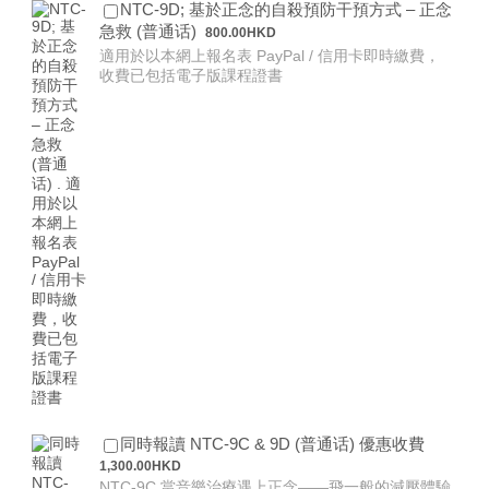
NTC-9D; 基於正念的自殺預防干預方式 – 正念
800.00 HKD
急救 (普通话)
800.00
HKD
適用於以本網上報名表 PayPal / 信用卡即時繳費，
收費已包括電子版課程證書
1,300.00
同時報讀 NTC-9C & 9D (普通话) 優惠收費
1,300.00
HKD
NTC-9C 當音樂治療遇上正念——飛一般的減壓體驗