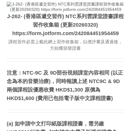
J-262- (香港區遞交習作) NTC系列雲課堂證書課程
習作收集箱 (更新20260320)
https://form.jotform.com/242084451954459
課程習作必需上載此網上習作收集箱，以便評審及通過後，
方始獲頒發證書
注意：NTC-9C 及 9D部份視頻課堂內容相同 (以正
念為本的音樂治療)，同時報讀上述 NTC9C & 9D
兩個課程設優惠收費 HKD$1,300 原價為
HKD$1,600 (費用已包括電子版中文課程證書)
(a) 如申請中文打印紙版課程證書，需另繳