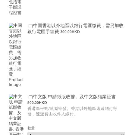
中國香港以外地區以銀行電匯繳費，需另加收
300.00 HKD
銀行電匯手續費
300.00
HKD
500.00 H
中文版 申請紙版收據、及中文版結業証書
500.00
HKD
香港區平郵/速遞寄發。香港以外地區速遞到付寄
發，速遞費由收件人繳付。
數量