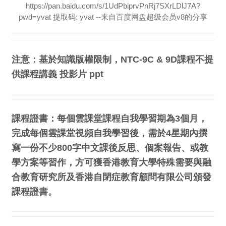
https://pan.baidu.com/s/1UdPbiprvPnRj7SXrLDlJ7A?
pwd=yvat 提取码: yvat --来自百度网盘超级会员v8的分享
注意：基於知識版權限制，NTC-9C & 9D課程不提
供課程講義 投影片 ppt
課程證書：每個雲課堂課程自我學習期為3個月，
完成每個雲課堂視頻自我學習後，需於4星期內撰
寫一份不少800字中文課後反思、個案報告、或教
學方案等習作，方可獲香港教育大學特殊需要與融
合教育研究所及香港自閉症教育顧問有限公司頒發
課程證書。