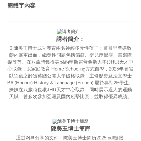
簡體字內容
講者簡介：
 陳美玉博士成功養育兩名神經多元性孩子：哥哥早產導致
顱內嚴重出血，繼發性問題包括偏癱、嬰兒痙攣症、書寫障
礙等等。在八歲時獲得美國約翰斯霍普金斯大學(JHU)天才中
心取錄，以家庭教育 Home Schooling方式自學，2025年暑假
以12歲之齡獲英國公開大學破格取錄，主修歷史及法文學士
BA (Honour) History & Language (French) 屬於典型2E學生。
妹妹在八歲時也獲JHU天才中心取錄，同時展示過人的運動
天賦，曾多次參加亞洲及國內劍擊比賽，並取得優異成績。
陳美玉博士簡歷
通过网盘分享的文件：陈美玉博士简历2025.pdf链接: