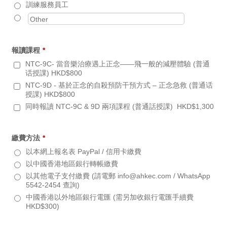
訓練服務員工
報讀課程
*
NTC-9C- 當音樂治療遇上正念——飛一般的減壓體驗 (普通
话授課) HKD$800
NTC-9D - 基於正念的自殺預防干預方式 – 正念急救 (普通话
授課) HKD$800
同時報讀 NTC-9C & 9D 兩項課程 (普通話授課) HKD$1,300
繳費方法
*
以本網上報名表 PayPal / 信用卡繳費
以中國香港地區銀行轉帳繳費
以其他電子支付繳費 (請電郵 info@ahkec.com / WhatsApp
5542-2454 查詢)
中國香港以外地區銀行電匯 (需另加收銀行電匯手續費
HKD$300)