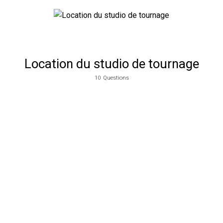
Location du studio de tournage
10
Questions
Merci de renseigner une adresse mail valide pour toute correspondance.