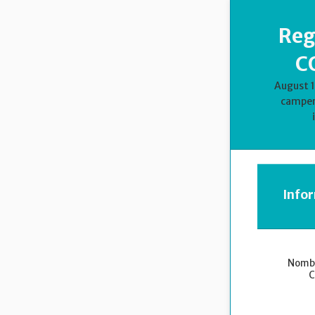
Reg
C
August 1
campero
Info
Nombr
C