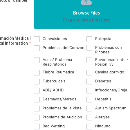
hoto of Camper
*
Browse Files
Drag and drop files here
rmación Medica |
Convulsiones
Epilepsia
al Information
*
Problemas con
Problemas del Corazón
Riñones
Asma/ Problema
Envenenamiento -
Respiratorios
Posion Ivy
Fiebre Reumática
Camina dormido
Tuberculosis
Diabetes
ADD/ ADHD
Infecciones/Oreja
Desmayos/Mareos
Hepatitis
Problemas de la Vista
Autism Spectrum
Problema de Audición
Alergias
Bed Wetting
Ninguno