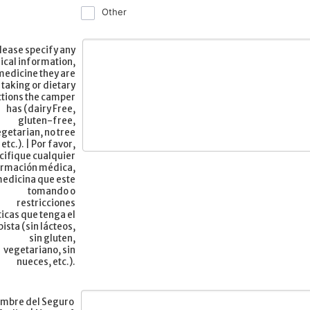
Other
lease specify any
cal information,
medicine they are
taking or dietary
ctions the camper
has (dairy Free,
gluten-free,
egetarian, no tree
 etc.). | Por favor,
cifique cualquier
ormación médica,
edicina que este
tomando o
restricciones
ticas que tenga el
ista (sin lácteos,
sin gluten,
vegetariano, sin
nueces, etc.).
mbre del Seguro