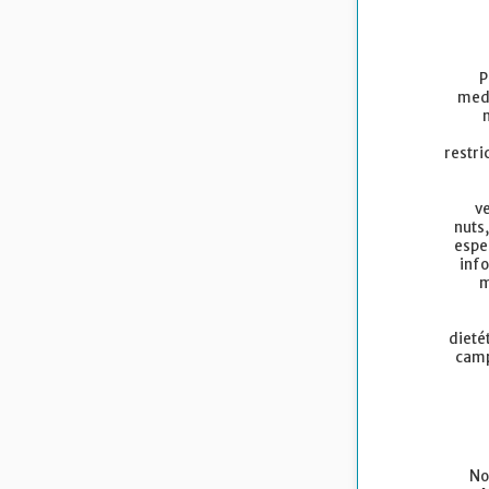
P
medi
restri
v
nuts,
espe
inf
m
dieté
camp
No