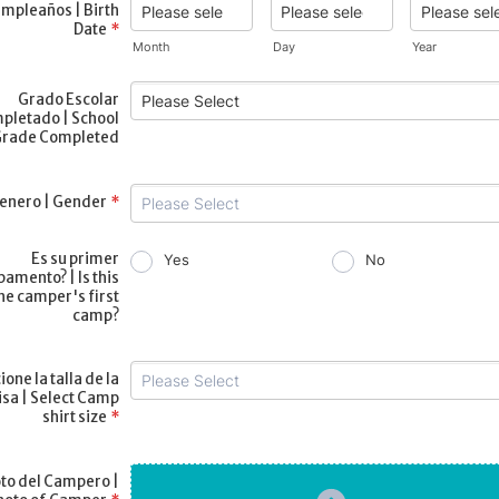
mpleaños | Birth
Date
*
Month
Day
Year
Grado Escolar
pletado | School
rade Completed
enero | Gender
*
Es su primer
Yes
No
amento? | Is this
he camper's first
camp?
ione la talla de la
sa | Select Camp
shirt size
*
to del Campero |