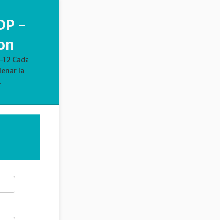
DP -
on
6-12 Cada
lenar la
.