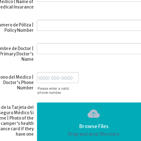
edico | Name of
edical Insurance
mero de Póliza |
Policy Number
mbre de Doctor |
Primary Doctor's
Name
Format: (000) 000-0000.
ono del Medico |
Doctor's Phone
Number
Please enter a valid
phone number.
 de la Tarjeta del
Seguro Médico Si
ene | Photo of the
camper's health
Browse Files
ance card if they
Drag and drop files here
have one