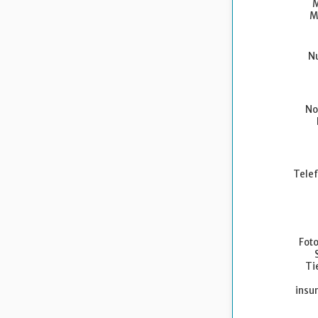
M
M
Nu
No
Telef
Foto
Ti
insur