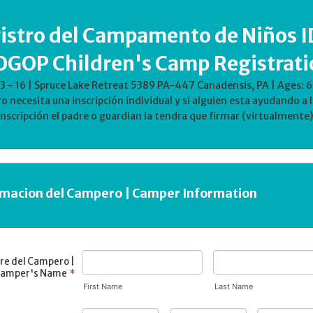
istro del Campamento de Niños I
OGOP Children's Camp Registrati
3 - 16 | Spruce Lake Retreat 5389 PA-447 Canadensis, PA | Ages: 
 necesita una inscripción individual y si alguien esta ayudando a l
inscripción el padre o guardian la tendra que firmar (virtualmente)
rmacion del Campero | Camper Information
e del Campero |
amper's Name
*
First Name
Last Name