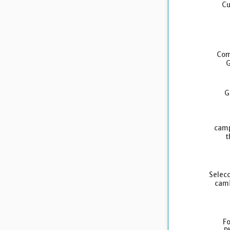
Cu
Com
G
G
camp
t
Selecc
cami
Fo