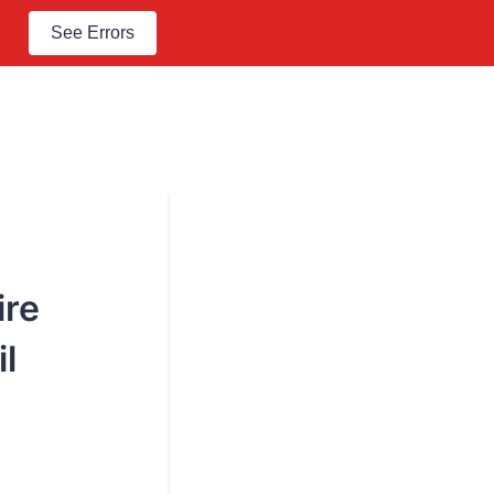
See Errors
ire
l