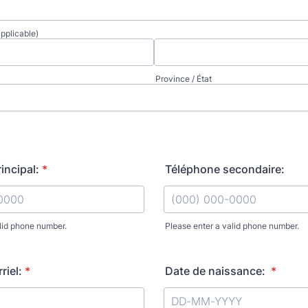
applicable)
Province / État
incipal:
*
Téléphone secondaire:
lid phone number.
Please enter a valid phone number.
) 000-0000.
Format: (000) 000-0000.
riel:
*
Date de naissance:
*