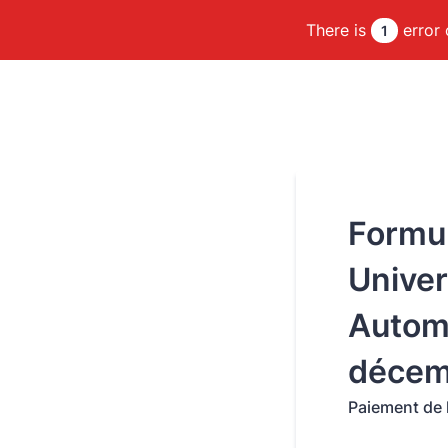
There is
error 
1
Formul
Univer
Autom
décem
Paiement de l