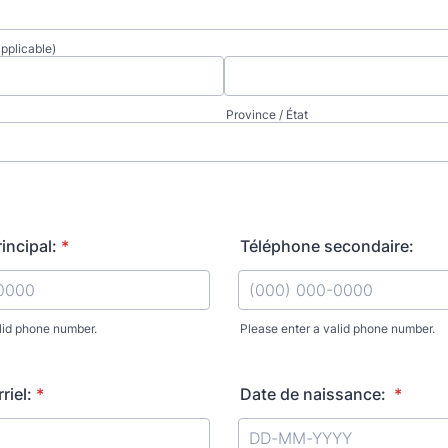
applicable)
Province / État
incipal:
*
Téléphone secondaire:
lid phone number.
Please enter a valid phone number.
) 000-0000.
Format: (000) 000-0000.
riel:
*
Date de naissance:
*