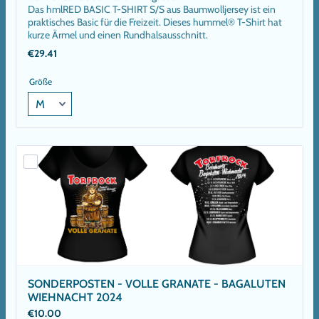
Das hmlRED BASIC T-SHIRT S/S aus Baumwolljersey ist ein
praktisches Basic für die Freizeit. Dieses hummel® T-Shirt hat
kurze Ärmel und einen Rundhalsausschnitt.
€29.41
€
29.41
Größe
SONDERPOSTEN - VOLLE GRANATE - BAGALUTEN 
WIEHNACHT 2024
€10.00
€
10.00