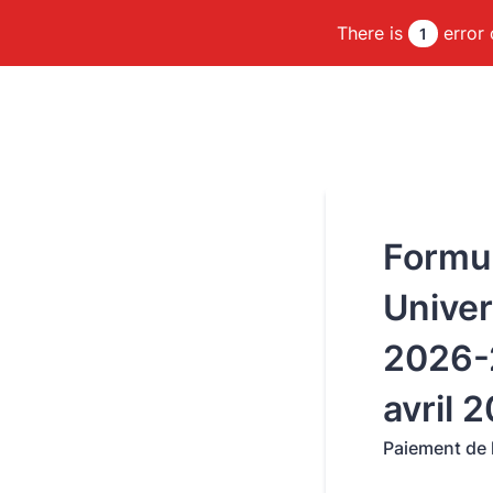
There is
error 
1
Formul
Univer
2026-
avril 
Paiement de l