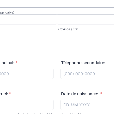
applicable)
Province / État
incipal:
*
Téléphone secondaire:
) 000-0000.
Format: (000) 000-0000.
riel:
*
Date de naissance:
*