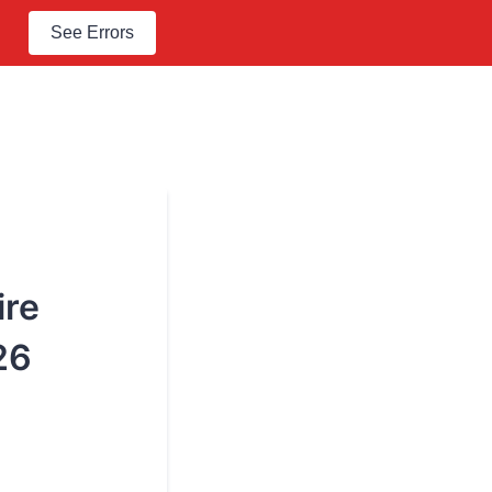
See Errors
ire
26