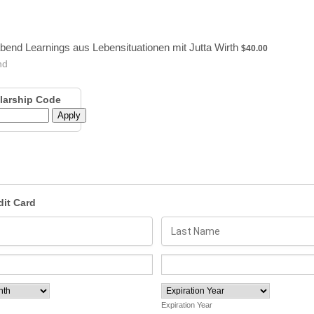
$40.00
end Learnings aus Lebensituationen mit Jutta Wirth
$
40.00
nd
larship Code
Apply
dit Card
Expiration Year