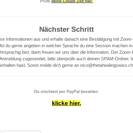
Prüfe
deine Lokale Zeit hier.
Nächster Schritt
diese Informationen aus und erhalte danach eine Bestätigung mit Zoom-
fst du gerne angeben in welcher Sprache du eine Session machen m
rsprachig bist, dann freuen wir uns über die Information. Der Zoom-L
 Anmeldung zugesendet, bitte überprüfe auch deinen SPAM-Ordner, fal
erhalten hast. Sonst melde dich gerne an nico@thetahealingswiss.ch
Du möchtest per PayPal bezahlen:
klicke hier.