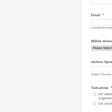
Email
*
example@examp
Wähle deine
weitere Spr
English, Russian
Teilnahme
*
Ich nehm
zugesen
Ich möch