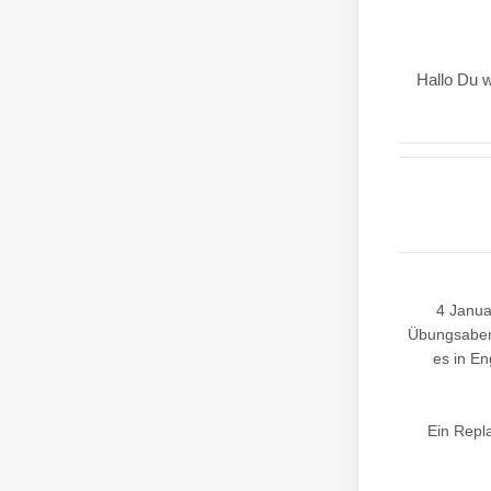
Hallo Du 
4 Janua
Übungsabend
es in En
Ein Repla