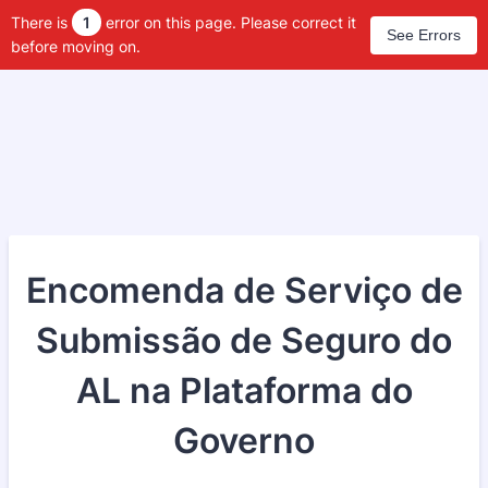
There is
1
error on this page. Please correct it
See Errors
before moving on.
Encomenda de Serviço de
Submissão de Seguro do
AL na Plataforma do
Governo